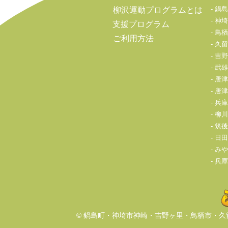
鍋島
柳沢運動プログラムとは
神埼
支援プログラム
鳥栖
ご利用方法
久留
吉野
武雄
唐津
唐津
兵庫
柳川
筑後
日田
みや
兵庫
© 鍋島町・神埼市神崎・吉野ヶ里・鳥栖市・