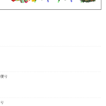
り
ト便り
便り