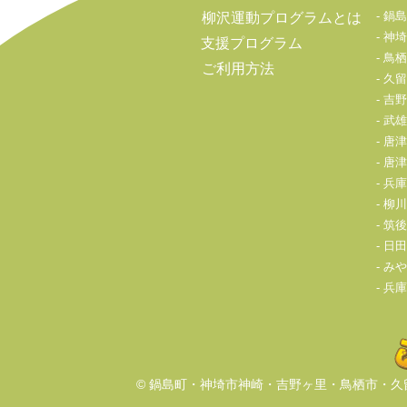
鍋島
柳沢運動プログラムとは
神埼
支援プログラム
鳥栖
ご利用方法
久留
吉野
武雄
唐津
唐津
兵庫
柳川
筑後
日田
みや
兵庫
© 鍋島町・神埼市神崎・吉野ヶ里・鳥栖市・