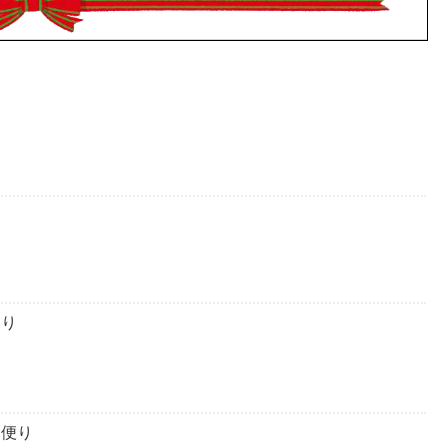
り
便り
ト便り